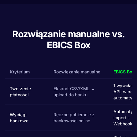
Rozwiązanie manualne vs.
EBICS Box
Kryterium
Rozwiązanie manualne
EBICS Box
1 wywołani
Tworzenie
Eksport CSV/XML →
API, w pełni
płatności
upload do banku
automatycz
Automatyc
Wyciągi
Ręczne pobieranie z
import +
bankowe
bankowości online
Webhooki