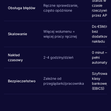
Status w
Ręczne sprawdzanie,
czasie
Obsługa błędów
często opóźnione
rzeczywist
przez API
Do €5M/mie
Więcej wolumenu =
bez
Skalowanie
więcej pracy ręcznej
dodatkowe
nakładu
0 minut — 
Nakład
2-4 godziny/dzień
pełni
czasowy
automatycz
Szyfrowani
Zależne od
klasy
Bezpieczeństwo
przeglądarki/pracownika
bankowej
(EBICS)