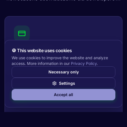
Przelewy SEPA
🍪
This website uses cookies
We use cookies to improve the website and analyze
Przelewy pojedyncze i zbiorcze, pain.001
access. More information in our
Privacy Policy
.
Necessary only
Settings
Accept all
Polecenia zapłaty SEPA