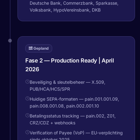
Deutsche Bank, Commerzbank, Sparkasse,
Volksbank, HypoVereinsbank, DKB
🔜 Gepland
Fase 2 — Production Ready | April
2026
Beveiliging & sleutelbeheer — X.509,
PUB/HCA/HCS/SPR
Huidige SEPA-formaten — pain.001.001.09,
pain.008.001.08, pain.002.001.10
Betalingsstatus tracking — pain.002, Z01,
CRZ/CDZ + webhooks
Verification of Payee (VoP) — EU-verplichting
sinds oktober 2025