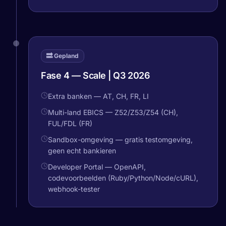
🔜 Gepland
Fase 4 — Scale | Q3 2026
Extra banken — AT, CH, FR, LI
Multi-land EBICS — Z52/Z53/Z54 (CH),
FUL/FDL (FR)
Sandbox-omgeving — gratis testomgeving,
geen echt bankieren
Developer Portal — OpenAPI,
codevoorbeelden (Ruby/Python/Node/cURL),
webhook-tester