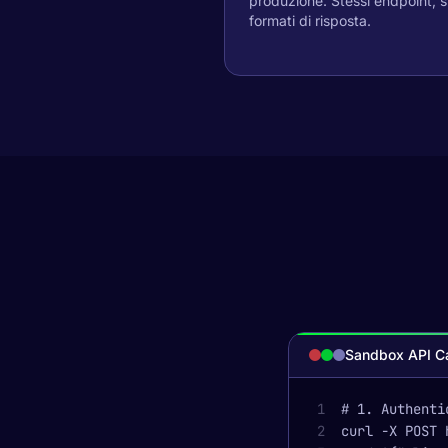
produzione. Stessi endpoint, s
formati di risposta.
Sandbox API Ca
1
# 1. Authenti
2
curl -X POST 