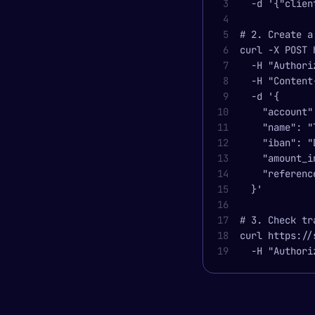
3
  -d '{"clien
4
5
# 2. Create a
6
curl -X POST 
7
  -H "Authori
8
  -H "Content
9
  -d '{
10
    "account"
11
    "name": "
12
    "iban": "
13
    "amount_i
14
    "referenc
15
  }'
16
17
# 3. Check tr
18
curl https://
19
  -H "Authori