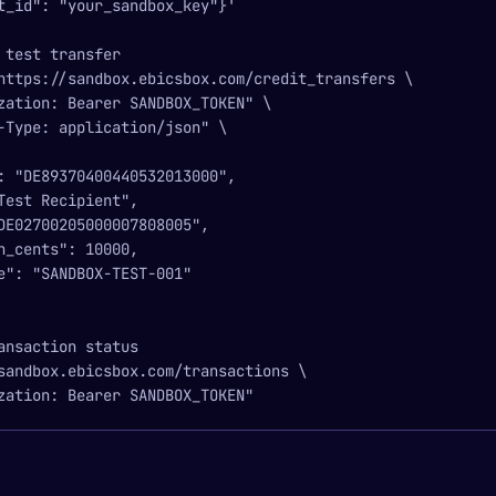
t_id": "your_sandbox_key"}'
 test transfer
https://sandbox.ebicsbox.com/credit_transfers \
zation: Bearer SANDBOX_TOKEN" \
-Type: application/json" \
: "DE89370400440532013000",
Test Recipient",
DE02700205000007808005",
n_cents": 10000,
e": "SANDBOX-TEST-001"
ansaction status
sandbox.ebicsbox.com/transactions \
zation: Bearer SANDBOX_TOKEN"