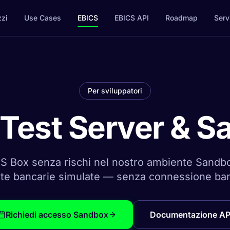
zzi
Use Cases
EBICS
EBICS API
Roadmap
Serv
Per sviluppatori
Test Server & 
CS Box senza rischi nel nostro ambiente Sandb
oste bancarie simulate — senza connessione ban
Richiedi accesso Sandbox
Documentazione AP