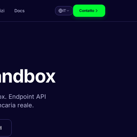
izi
Docs
IT
Contatto
Sandbox
ox. Endpoint API
caria reale.
I