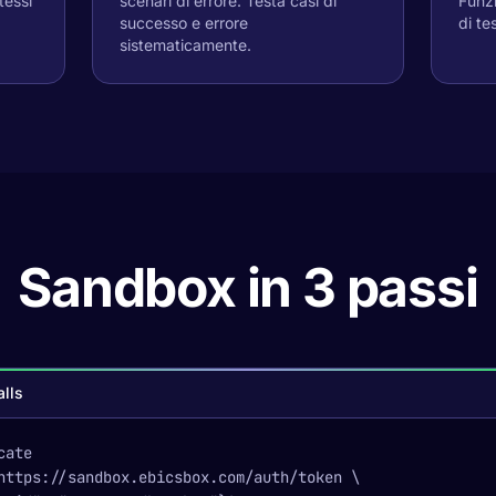
tessi
scenari di errore. Testa casi di
Funzi
successo e errore
di te
sistematicamente.
Sandbox in 3 passi
lls
cate
https://sandbox.ebicsbox.com/auth/token \