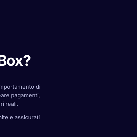
 Box?
omportamento di
eare pagamenti,
 reali.
mite e assicurati