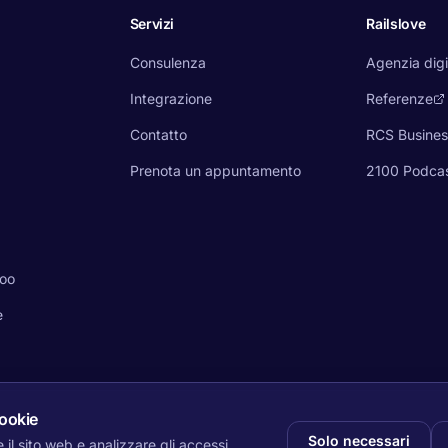
Servizi
Railslove
Consulenza
Agenzia digi
Integrazione
Referenze
Contatto
RCS Busine
Prenota un appuntamento
2100 Podca
doo
e
cookie
Solo necessari
 il sito web e analizzare gli accessi.