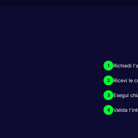
Richiedi l
1
Ricevi le c
2
Esegui ch
3
Valida l'in
4