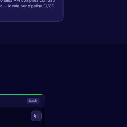
onalità API completa con dati
st — ideale per pipeline CI/CD.
bash