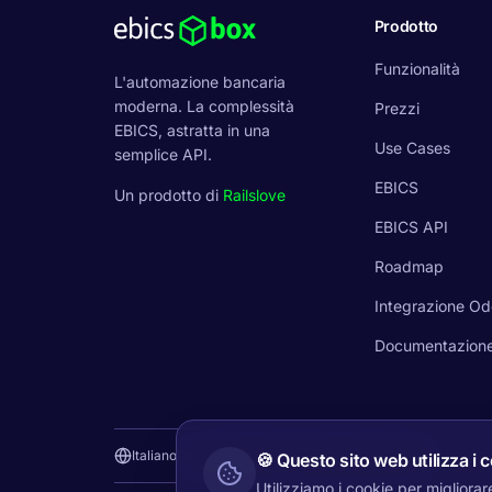
Prodotto
Funzionalità
L'automazione bancaria
moderna. La complessità
Prezzi
EBICS, astratta in una
Use Cases
semplice API.
EBICS
Un prodotto di
Railslove
EBICS API
Roadmap
Integrazione O
Documentazion
Italiano
Deutsch
English
Français
Nederlands
Polski
🍪
Questo sito web utilizza i 
Utilizziamo i cookie per migliorare