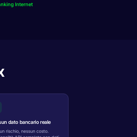
nking Internet
x
un dato bancario reale
n rischio, nessun costo.