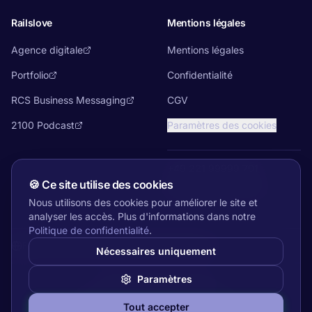
Railslove
Mentions légales
Agence digitale
Mentions légales
Portfolio
Confidentialité
RCS Business Messaging
CGV
2100 Podcast
Paramètres des cookies
+49 221 99999 701
🍪
Ce site utilise des cookies
team@ebicsbox.com
Nous utilisons des cookies pour améliorer le site et
analyser les accès. Plus d'informations dans notre
Politique de confidentialité
.
Français
Deutsch
English
Nederlands
Polski
Italiano
Nécessaires uniquement
Paramètres
©
2026
Railslove GmbH
Fait avec ❤️ à Cologne par
Railslove
Tout accepter