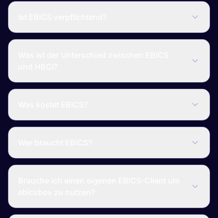
Ist EBICS verpflichtend?
Was ist der Unterschied zwischen EBICS
und HBCI?
Was kostet EBICS?
Wer braucht EBICS?
Brauche ich einen eigenen EBICS-Client um
ebicsbox zu nutzen?