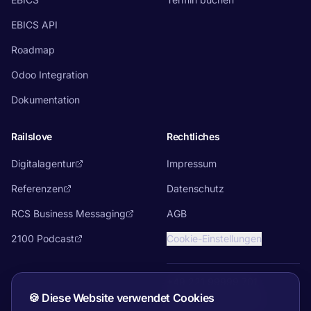
EBICS API
Roadmap
Odoo Integration
Dokumentation
Railslove
Rechtliches
Digitalagentur
Impressum
Referenzen
Datenschutz
RCS Business Messaging
AGB
2100 Podcast
Cookie-Einstellungen
+49 221 99999 701
🍪
Diese Website verwendet Cookies
team@ebicsbox.com